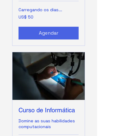
Carregando os dias...
50
US$ 50
Dólares
americanos
Agendar
Curso de Informática
Domine as suas habilidades
computacionais