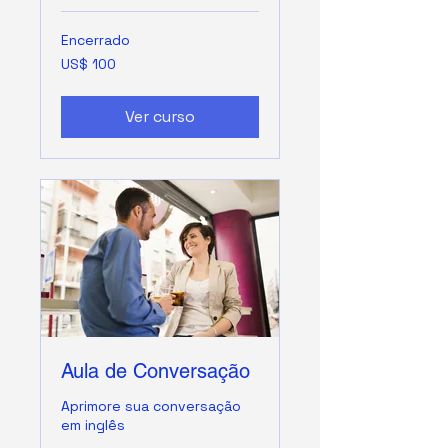
Encerrado
100
US$ 100
Dólares
americanos
Ver curso
Aula de Conversação
Aprimore sua conversação
em inglês